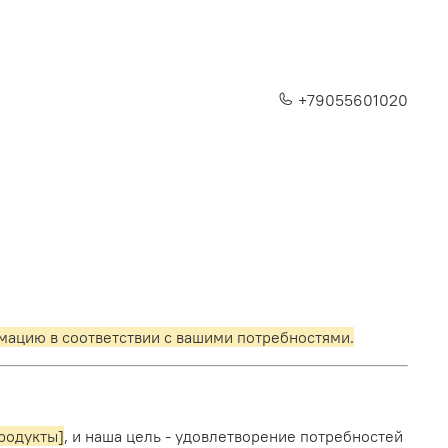
+79055601020
мацию в соответствии с вашими потребностями.
родукты]
, и наша цель - удовлетворение потребностей